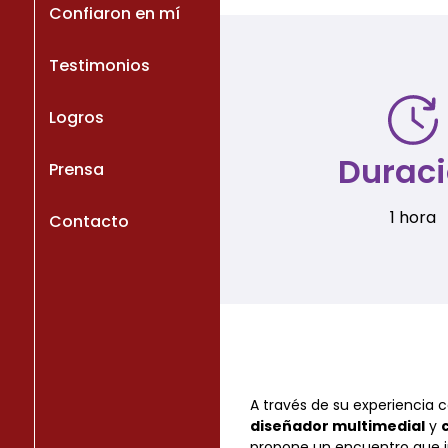
Confiaron en mí
Testimonios
Logros
Durac
Prensa
1 hora
Contacto
A través de su experiencia
diseñador multimedial
y
propone un encuentro que i