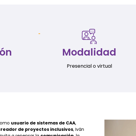
ión
Modalidad
Presencial o virtual
 como
usuario de sistemas de CAA
,
creador de proyectos inclusivos
, Iván
nvita a repensar la
comunicación
, la