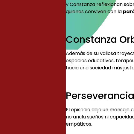
y Constanza reflexionan sobre
quienes conviven con la
pará
Constanza Orb
Además de su valiosa trayec
espacios educativos, terapéu
hacia una sociedad más justa
Perseverancia
El episodio deja un mensaje 
no anula sueños ni capacidad
empáticos.