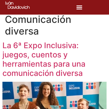
Etiqueta:
Comunicación
diversa
La 6ª Expo Inclusiva:
juegos, cuentos y
herramientas para una
comunicación diversa