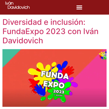
Etiqueta:
Diversidad
Diversidad e inclusión:
FundaExpo 2023 con Iván
Davidovich