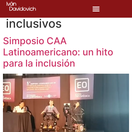
Etiqueta:
eventos
inclusivos
Simposio CAA
Latinoamericano: un hito
para la inclusión