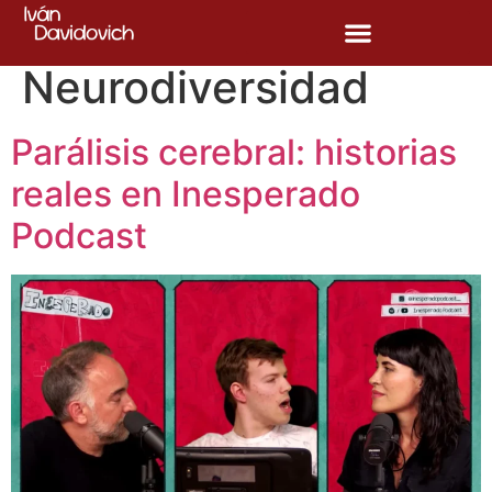
Etiqueta:
Neurodiversidad
Parálisis cerebral: historias
reales en Inesperado
Podcast